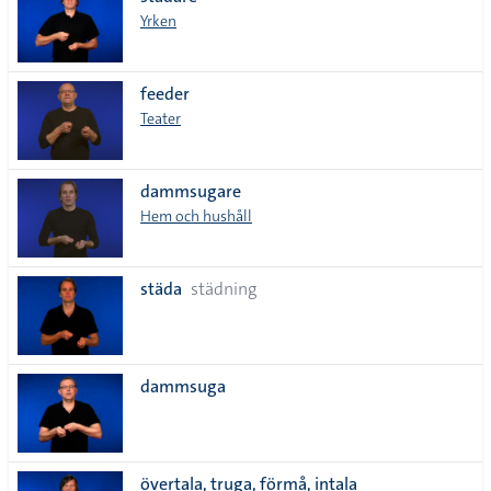
lista
Yrken
feeder
Teater
dammsugare
Hem och hushåll
städa
städning
dammsuga
övertala, truga, förmå, intala