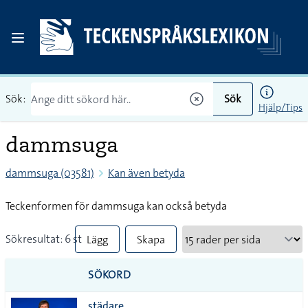
Sök:
Sök
Hjälp/Tips
dammsuga
dammsuga (03581)
Kan även betyda
Teckenformen för dammsuga kan också betyda
Sökresultat: 6 st
Lägg
Skapa
till
PDF
SÖKORD
alla i
städare