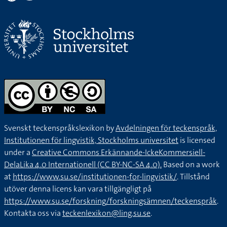
Svenskt teckenspråkslexikon by
Avdelningen för teckenspråk,
Institutionen för lingvistik, Stockholms universitet
is licensed
under a
Creative Commons Erkännande-IckeKommersiell-
DelaLika 4.0 Internationell (CC BY-NC-SA 4.0).
Based on a work
at
https://www.su.se/institutionen-for-lingvistik/
. Tillstånd
utöver denna licens kan vara tillgängligt på
https://www.su.se/forskning/forskningsämnen/teckenspråk
.
Kontakta oss via
teckenlexikon@ling.su.se
.