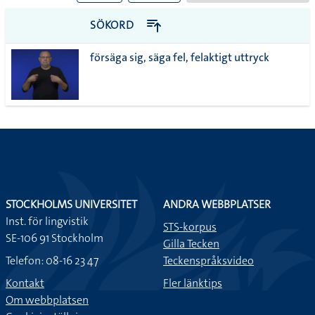
till
PDF
SÖKORD
alla i
försäga sig, säga fel, felaktigt uttryck
lista
STOCKHOLMS UNIVERSITET
ANDRA WEBBPLATSER
Inst. för lingvistik
STS-korpus
SE-106 91 Stockholm
Gilla Tecken
Telefon: 08-16 23 47
Teckenspråksvideo
Kontakt
Fler länktips
Om webbplatsen