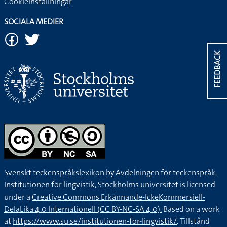
Cookieinställningar
SOCIALA MEDIER
FEEDBACK
Svenskt teckenspråkslexikon by
Avdelningen för teckenspråk,
Institutionen för lingvistik, Stockholms universitet
is licensed
under a
Creative Commons Erkännande-IckeKommersiell-
DelaLika 4.0 Internationell (CC BY-NC-SA 4.0).
Based on a work
at
https://www.su.se/institutionen-for-lingvistik/
. Tillstånd