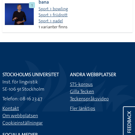
bana
1
Sport > bowling
Sport > friidrott
Sport > padel
1 varianter finns
STOCKHOLMS UNIVERSITET
ANDRA WEBBPLATSER
Inst. för lingvistik
STS-korpus
SE-106 91 Stockholm
Gilla Tecken
Telefon: 08-16 23 47
Teckenspråksvideo
Kontakt
Fler länktips
FEEDBACK
Om webbplatsen
Cookieinställningar
SOCIALA MEDIER