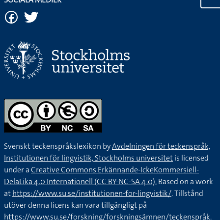
Svenskt teckenspråkslexikon by
Avdelningen för teckenspråk,
Institutionen för lingvistik, Stockholms universitet
is licensed
under a
Creative Commons Erkännande-IckeKommersiell-
DelaLika 4.0 Internationell (CC BY-NC-SA 4.0).
Based on a work
at
https://www.su.se/institutionen-for-lingvistik/
. Tillstånd
utöver denna licens kan vara tillgängligt på
https://www.su.se/forskning/forskningsämnen/teckenspråk
.