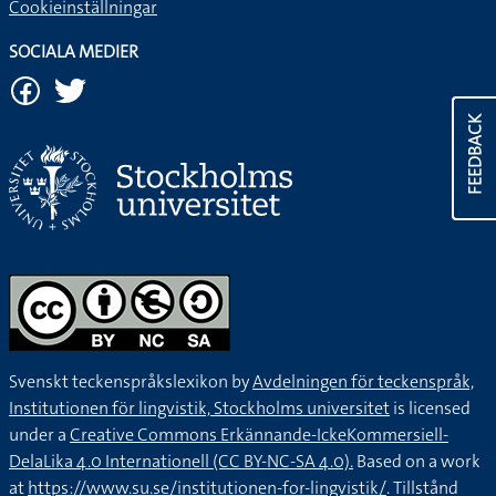
Cookieinställningar
SOCIALA MEDIER
FEEDBACK
Svenskt teckenspråkslexikon by
Avdelningen för teckenspråk,
Institutionen för lingvistik, Stockholms universitet
is licensed
under a
Creative Commons Erkännande-IckeKommersiell-
DelaLika 4.0 Internationell (CC BY-NC-SA 4.0).
Based on a work
at
https://www.su.se/institutionen-for-lingvistik/
. Tillstånd