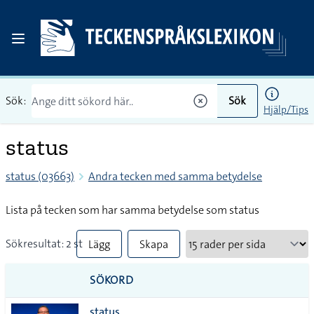
Sök:
Sök
Hjälp/Tips
status
status (03663)
Andra tecken med samma betydelse
Lista på tecken som har samma betydelse som status
Sökresultat: 2 st
Lägg
Skapa
till
PDF
SÖKORD
alla i
status