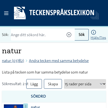
Sök:
Sök
Hjälp/Tips
natur
natur (03782)
Andra tecken med samma betydelse
Lista på tecken som har samma betydelse som natur
Sökresultat: 2 st
Lägg
Skapa
till
PDF
SÖKORD
alla i
3
natur