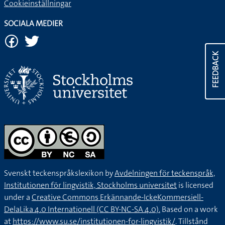
Cookieinställningar
SOCIALA MEDIER
FEEDBACK
Svenskt teckenspråkslexikon by
Avdelningen för teckenspråk,
Institutionen för lingvistik, Stockholms universitet
is licensed
under a
Creative Commons Erkännande-IckeKommersiell-
DelaLika 4.0 Internationell (CC BY-NC-SA 4.0).
Based on a work
at
https://www.su.se/institutionen-for-lingvistik/
. Tillstånd