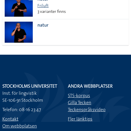
lista
Friluft
3 varianter finns
natur
STOCKHOLMS UNIVERSITET
ANDRA WEBBPLATSER
Inst. för lingvistik
STS-korpus
SE-106 91 Stockholm
Gilla Tecken
Telefon: 08-16 23 47
Teckenspråksvideo
Kontakt
Fler länktips
Om webbplatsen