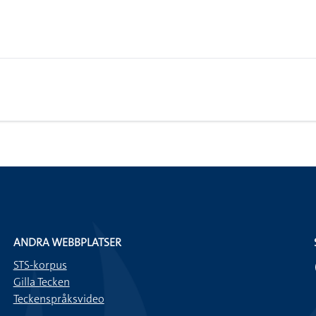
ANDRA WEBBPLATSER
STS-korpus
Gilla Tecken
Teckenspråksvideo