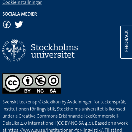
Cookieinställningar
SOCIALA MEDIER
FEEDBACK
Svenskt teckenspråkslexikon by
Avdelningen för teckenspråk,
Institutionen för lingvistik, Stockholms universitet
is licensed
under a
Creative Commons Erkännande-IckeKommersiell-
DelaLika 4.0 Internationell (CC BY-NC-SA 4.0).
Based on a work
at
https://www.su.se/institutionen-for-lingvistik/
. Tillstånd