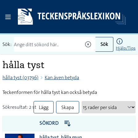
Sök:
Sök
Hjälp/Tips
hålla tyst
hålla tyst (03796)
Kan även betyda
Teckenformen för hålla tyst kan också betyda
Sökresultat: 2 st
Lägg
Skapa
till
PDF
SÖKORD
alla i
hålla tyst, hålla mun