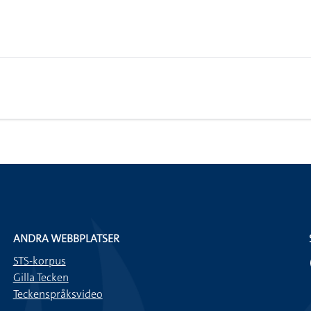
ANDRA WEBBPLATSER
STS-korpus
Gilla Tecken
Teckenspråksvideo