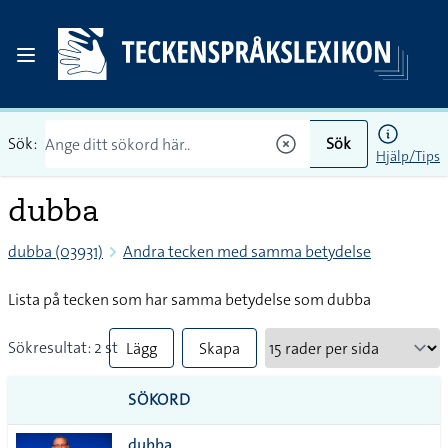
Sök:
Sök
Hjälp/Tips
dubba
dubba (03931)
Andra tecken med samma betydelse
Lista på tecken som har samma betydelse som dubba
Sökresultat: 2 st
Lägg
Skapa
till
PDF
SÖKORD
alla i
dubba