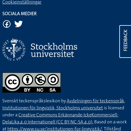
Cookieinställningar
SOCIALA MEDIER
FEEDBACK
Svenskt teckenspråkslexikon by
Avdelningen för teckenspråk,
Institutionen för lingvistik, Stockholms universitet
is licensed
under a
Creative Commons Erkännande-IckeKommersiell-
DelaLika 4.0 Internationell (CC BY-NC-SA 4.0).
Based on a work
at
https://www.su.se/institutionen-for-lingvistik/
. Tillstånd