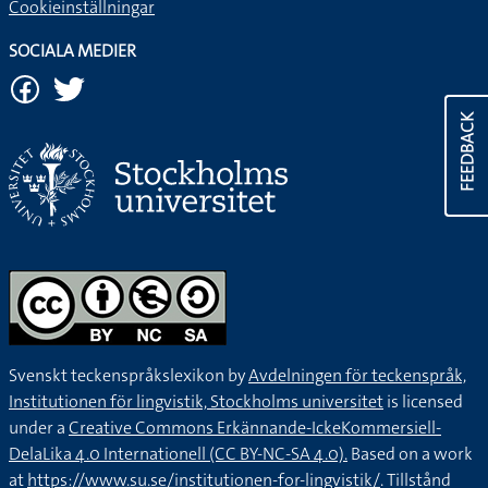
Cookieinställningar
SOCIALA MEDIER
FEEDBACK
Svenskt teckenspråkslexikon by
Avdelningen för teckenspråk,
Institutionen för lingvistik, Stockholms universitet
is licensed
under a
Creative Commons Erkännande-IckeKommersiell-
DelaLika 4.0 Internationell (CC BY-NC-SA 4.0).
Based on a work
at
https://www.su.se/institutionen-for-lingvistik/
. Tillstånd