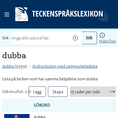
Sök:
Sök
Hjälp/Tips
dubba
dubba (03931)
Andra tecken med samma betydelse
Lista på tecken som har samma betydelse som dubba
Sökresultat: 2 st
Lägg
Skapa
till
PDF
SÖKORD
alla i
dubba