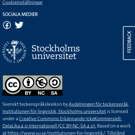
Cookieinställningar
SOCIALA MEDIER
FEEDBACK
Svenskt teckenspråkslexikon by
Avdelningen för teckenspråk,
Institutionen för lingvistik, Stockholms universitet
is licensed
under a
Creative Commons Erkännande-IckeKommersiell-
DelaLika 4.0 Internationell (CC BY-NC-SA 4.0).
Based on a work
at
https://www.su.se/institutionen-for-lingvistik/
. Tillstånd