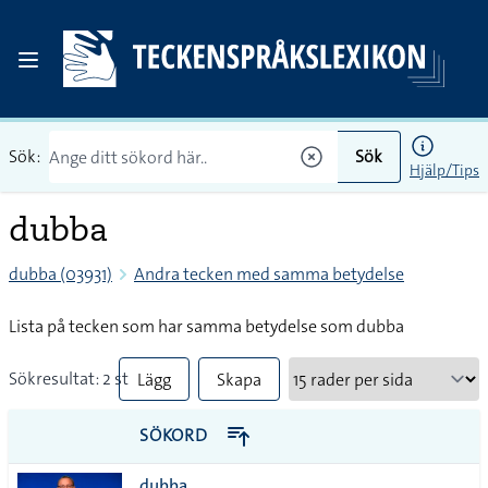
Sök:
Sök
Hjälp/Tips
dubba
dubba (03931)
Andra tecken med samma betydelse
Lista på tecken som har samma betydelse som dubba
Sökresultat: 2 st
Lägg
Skapa
till
PDF
SÖKORD
alla i
dubba