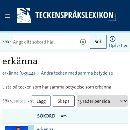
Sök:
Sök
Hjälp/Tips
erkänna
erkänna (03944)
Andra tecken med samma betydelse
Lista på tecken som har samma betydelse som erkänna
Sökresultat: 3 st
Lägg
Skapa
till
PDF
SÖKORD
alla i
1
erkänna