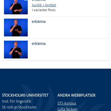
lista
Juridik > brottet
1 varianter finns
erkänna
erkänna
STOCKHOLMS UNIVERSITET
ANDRA WEBBPLATSER
Inst. för lingvistik
STS-korpus
SE-106 91 Stockholm
Gilla Tecken