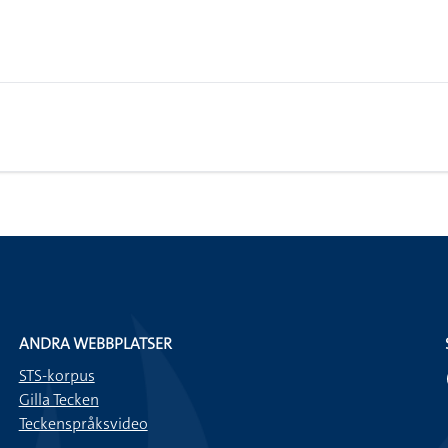
ANDRA WEBBPLATSER
STS-korpus
Gilla Tecken
Teckenspråksvideo