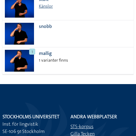
lista
Känslor
snobb
1
mallig
1 varianter finns
STOCKHOLMS UNIVERSITET
ANDRA WEBBPLATSER
Inst. för lingvistik
STS-korpus
SE-106 91 Stockholm
Gilla Tecken