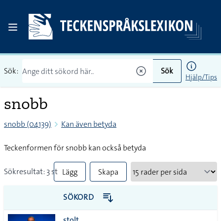
Sök:
Sök
Hjälp/Tips
snobb
snobb (04139)
Kan även betyda
Teckenformen för snobb kan också betyda
Sökresultat: 3 st
Lägg
Skapa
till
PDF
SÖKORD
alla i
stolt