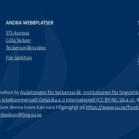
ANDRA WEBBPLATSER
STS-korpus
Gilla Tecken
Teckenspråksvideo
Fler länktips
exikon by
Avdelningen för teckenspråk, Institutionen för lingvisti
keKommersiell-DelaLika 4.0 Internationell (CC BY-NC-SA 4.0).
B
töver denna licens kan vara tillgängligt på
https://www.su.se/fors
nlexikon@ling.su.se
.