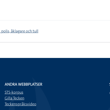
> polis, åklagare och tull
ANDRA WEBBPLATSER
STS-korpus
Gilla Tecken
Teckenspråksvideo