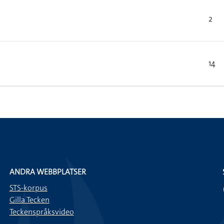
2
14
ANDRA WEBBPLATSER
STS-korpus
Gilla Tecken
Teckenspråksvideo