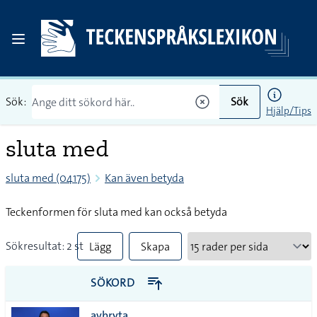
Sök:
Sök
Hjälp/Tips
sluta med
sluta med (04175)
Kan även betyda
Teckenformen för sluta med kan också betyda
Sökresultat: 2 st
Lägg
Skapa
till
PDF
SÖKORD
alla i
avbryta