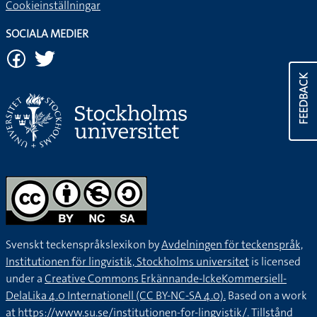
Cookieinställningar
SOCIALA MEDIER
FEEDBACK
Svenskt teckenspråkslexikon by
Avdelningen för teckenspråk,
Institutionen för lingvistik, Stockholms universitet
is licensed
under a
Creative Commons Erkännande-IckeKommersiell-
DelaLika 4.0 Internationell (CC BY-NC-SA 4.0).
Based on a work
at
https://www.su.se/institutionen-for-lingvistik/
. Tillstånd