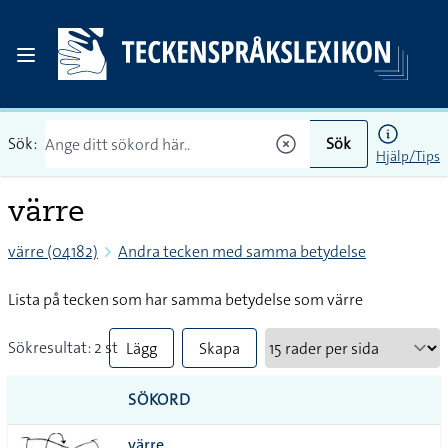
Sök:
Sök
Hjälp/Tips
värre
värre (04182)
Andra tecken med samma betydelse
Lista på tecken som har samma betydelse som värre
Sökresultat: 2 st
Lägg
Skapa
till
PDF
SÖKORD
alla i
värre