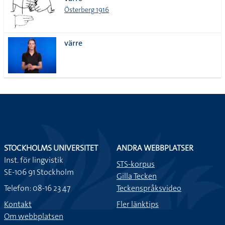
lista
Österberg 1916
värre
STOCKHOLMS UNIVERSITET
ANDRA WEBBPLATSER
Inst. för lingvistik
STS-korpus
SE-106 91 Stockholm
Gilla Tecken
Telefon: 08-16 23 47
Teckenspråksvideo
Kontakt
Fler länktips
Om webbplatsen