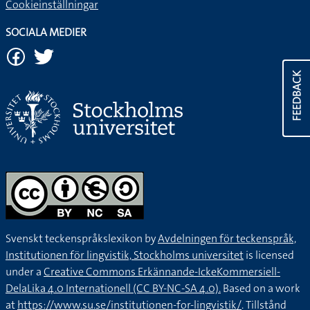
Cookieinställningar
SOCIALA MEDIER
FEEDBACK
Svenskt teckenspråkslexikon by
Avdelningen för teckenspråk,
Institutionen för lingvistik, Stockholms universitet
is licensed
under a
Creative Commons Erkännande-IckeKommersiell-
DelaLika 4.0 Internationell (CC BY-NC-SA 4.0).
Based on a work
at
https://www.su.se/institutionen-for-lingvistik/
. Tillstånd