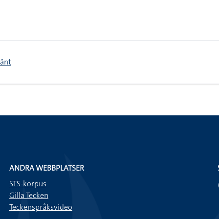
mänt
ANDRA WEBBPLATSER
STS-korpus
Gilla Tecken
Teckenspråksvideo