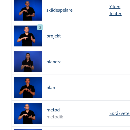
Yrken
skådespelare
Teater
2
projekt
planera
plan
metod
Språkvete
metodik