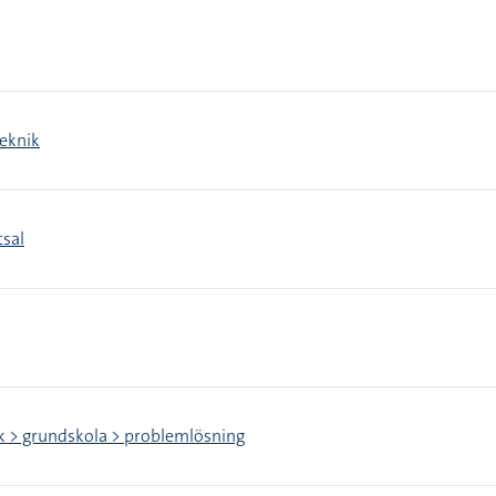
teknik
tsal
 > grundskola > problemlösning