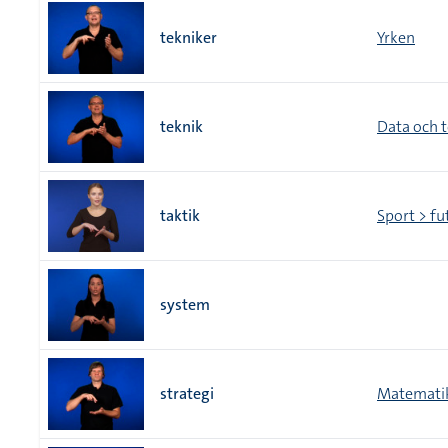
tekniker
Yrken
teknik
Data och 
taktik
Sport > fu
system
strategi
Matematik