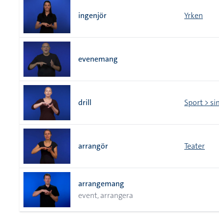
ingenjör
Yrken
evenemang
drill
Sport > s
arrangör
Teater
arrangemang
event, arrangera