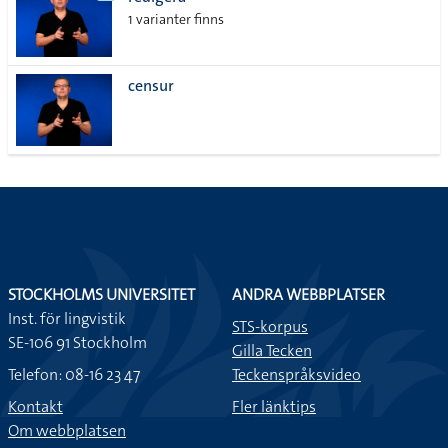
lista
1 varianter finns
censur
STOCKHOLMS UNIVERSITET
ANDRA WEBBPLATSER
Inst. för lingvistik
STS-korpus
SE-106 91 Stockholm
Gilla Tecken
Telefon: 08-16 23 47
Teckenspråksvideo
Kontakt
Fler länktips
Om webbplatsen