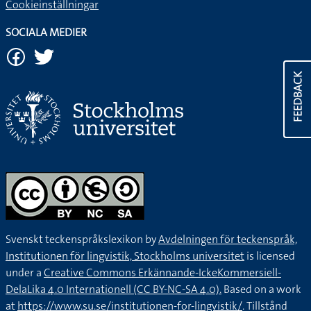
Cookieinställningar
SOCIALA MEDIER
FEEDBACK
Svenskt teckenspråkslexikon by
Avdelningen för teckenspråk,
Institutionen för lingvistik, Stockholms universitet
is licensed
under a
Creative Commons Erkännande-IckeKommersiell-
DelaLika 4.0 Internationell (CC BY-NC-SA 4.0).
Based on a work
at
https://www.su.se/institutionen-for-lingvistik/
. Tillstånd