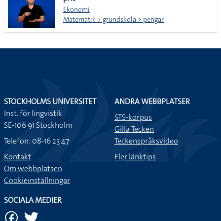
lista
Ekonomi
Matematik > grundskola > pengar
STOCKHOLMS UNIVERSITET
ANDRA WEBBPLATSER
Inst. för lingvistik
STS-korpus
SE-106 91 Stockholm
Gilla Tecken
Telefon: 08-16 23 47
Teckenspråksvideo
Kontakt
Fler länktips
Om webbplatsen
Cookieinställningar
SOCIALA MEDIER