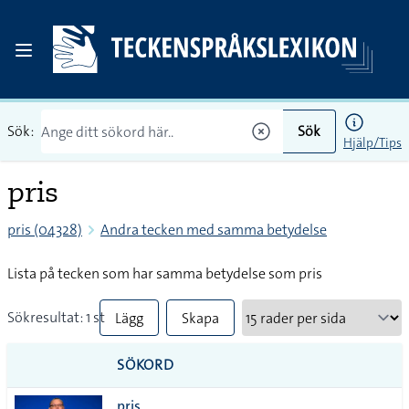
Sök:
Sök
Hjälp/Tips
pris
pris (04328)
Andra tecken med samma betydelse
Lista på tecken som har samma betydelse som pris
Sökresultat: 1 st
Lägg
Skapa
till
PDF
SÖKORD
alla i
pris