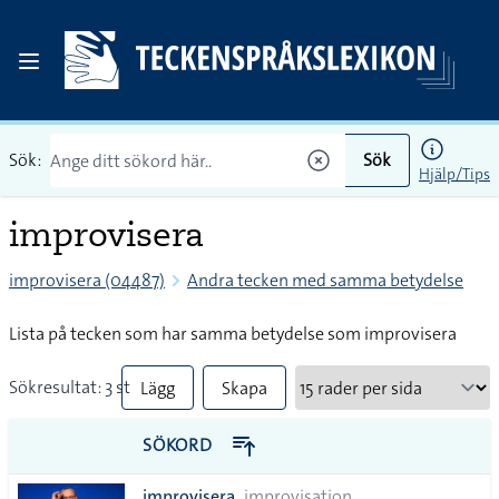
Sök:
Sök
Hjälp/Tips
improvisera
improvisera (04487)
Andra tecken med samma betydelse
Lista på tecken som har samma betydelse som improvisera
Sökresultat: 3 st
Lägg
Skapa
till
PDF
SÖKORD
alla i
improvisera
improvisation