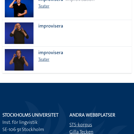
lista
Teater
improvisera
improvisera
Teater
STOCKHOLMS UNIVERSITET
ANDRA WEBBPLATSER
Inst. för lingvistik
STS-korpus
SE-106 91 Stockholm
Gilla Tecken