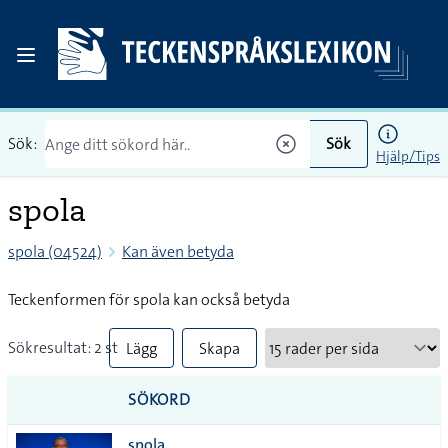
Sök:
Sök
Hjälp/Tips
spola
spola (04524)
Kan även betyda
Teckenformen för spola kan också betyda
Sökresultat: 2 st
Lägg
Skapa
till
PDF
SÖKORD
alla i
spola