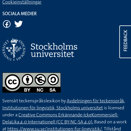
Cookieinställningar
SOCIALA MEDIER
FEEDBACK
Svenskt teckenspråkslexikon by
Avdelningen för teckenspråk,
Institutionen för lingvistik, Stockholms universitet
is licensed
under a
Creative Commons Erkännande-IckeKommersiell-
DelaLika 4.0 Internationell (CC BY-NC-SA 4.0).
Based on a work
at
https://www.su.se/institutionen-for-lingvistik/
. Tillstånd