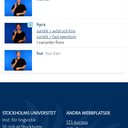
lista
hyra
1
Juridik > avtal och köp
Juridik > fast egendom
1 varianter finns
hur
hur kan
STOCKHOLMS UNIVERSITET
ANDRA WEBBPLATSER
Inst. för lingvistik
STS-korpus
SE-106 91 Stockholm