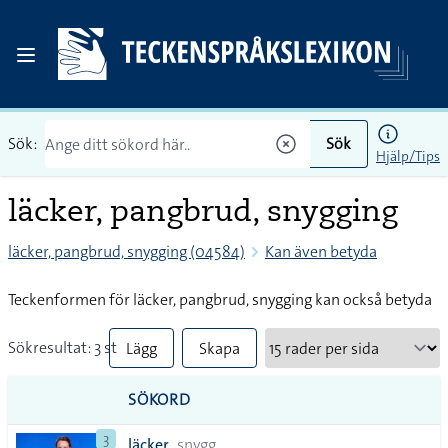
Sök:
Sök
Hjälp/Tips
läcker, pangbrud, snygging
läcker, pangbrud, snygging (04584)
Kan även betyda
Teckenformen för läcker, pangbrud, snygging kan också betyda
Sökresultat: 3 st
Lägg
Skapa
till
PDF
SÖKORD
alla i
3
läcker
snygg