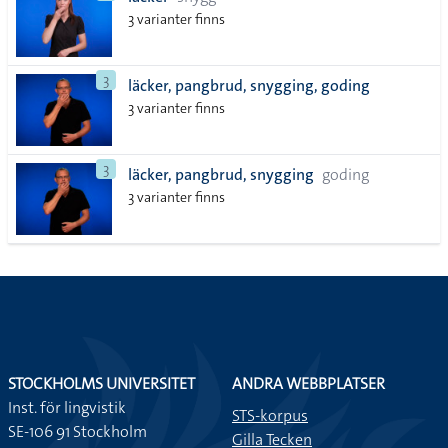
lista
3 varianter finns
3
läcker, pangbrud, snygging, goding
3 varianter finns
3
läcker, pangbrud, snygging
goding
3 varianter finns
STOCKHOLMS UNIVERSITET
ANDRA WEBBPLATSER
Inst. för lingvistik
STS-korpus
SE-106 91 Stockholm
Gilla Tecken