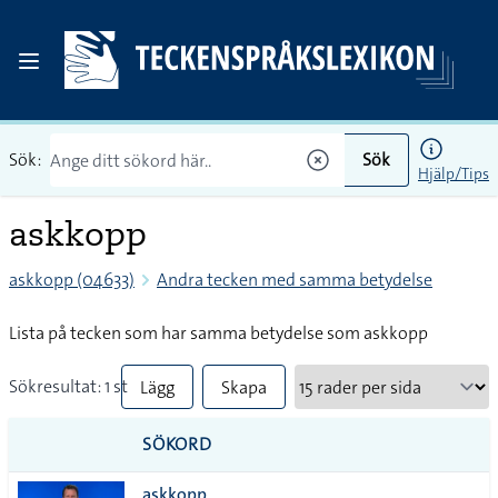
Sök:
Sök
Hjälp/Tips
askkopp
askkopp (04633)
Andra tecken med samma betydelse
Lista på tecken som har samma betydelse som askkopp
Sökresultat: 1 st
Lägg
Skapa
till
PDF
SÖKORD
alla i
askkopp