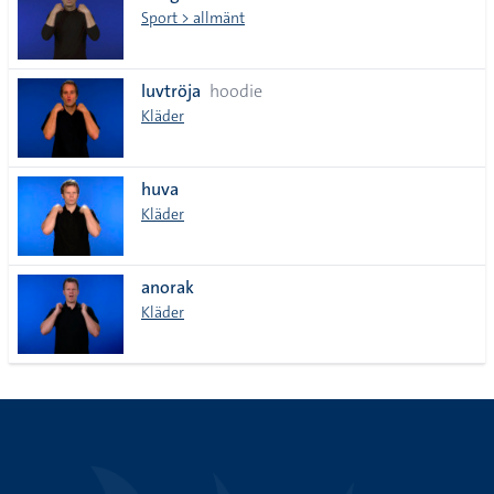
Sport > allmänt
luvtröja
hoodie
Kläder
huva
Kläder
anorak
Kläder