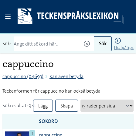
Sök:
Sök
Hjälp/Tips
cappuccino
cappuccino (04693)
Kan även betyda
Teckenformen för cappuccino kan också betyda
Sökresultat: 9 st
Lägg
Skapa
till
PDF
SÖKORD
alla i
1
cappuccino