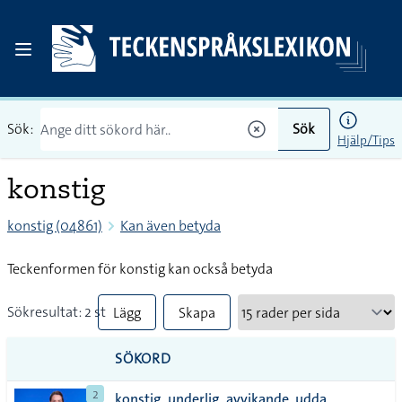
Sök:
Sök
Hjälp/Tips
konstig
konstig (04861)
Kan även betyda
Teckenformen för konstig kan också betyda
Sökresultat: 2 st
Lägg
Skapa
till
PDF
SÖKORD
alla i
2
konstig, underlig, avvikande, udda