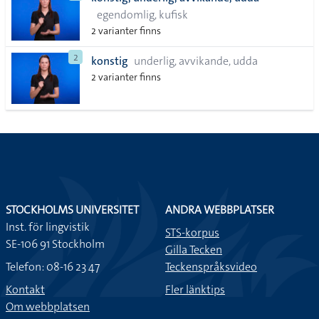
lista
egendomlig, kufisk
2 varianter finns
2
konstig
underlig, avvikande, udda
2 varianter finns
STOCKHOLMS UNIVERSITET
ANDRA WEBBPLATSER
Inst. för lingvistik
STS-korpus
SE-106 91 Stockholm
Gilla Tecken
Telefon: 08-16 23 47
Teckenspråksvideo
Kontakt
Fler länktips
Om webbplatsen