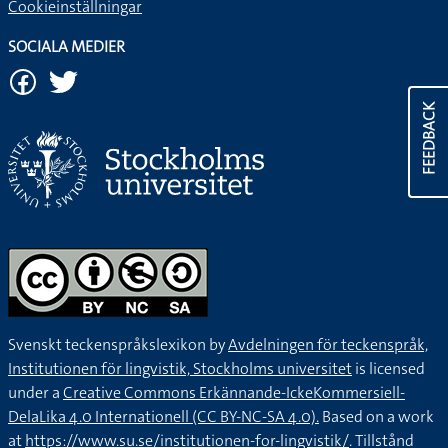
Cookieinställningar
SOCIALA MEDIER
FEEDBACK
Svenskt teckenspråkslexikon by
Avdelningen för teckenspråk,
Institutionen för lingvistik, Stockholms universitet
is licensed
under a
Creative Commons Erkännande-IckeKommersiell-
DelaLika 4.0 Internationell (CC BY-NC-SA 4.0).
Based on a work
at
https://www.su.se/institutionen-for-lingvistik/
. Tillstånd