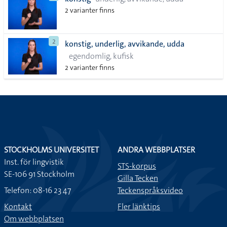
lista
2 varianter finns
2
konstig, underlig, avvikande, udda
egendomlig, kufisk
2 varianter finns
STOCKHOLMS UNIVERSITET
ANDRA WEBBPLATSER
Inst. för lingvistik
STS-korpus
SE-106 91 Stockholm
Gilla Tecken
Telefon: 08-16 23 47
Teckenspråksvideo
Kontakt
Fler länktips
Om webbplatsen