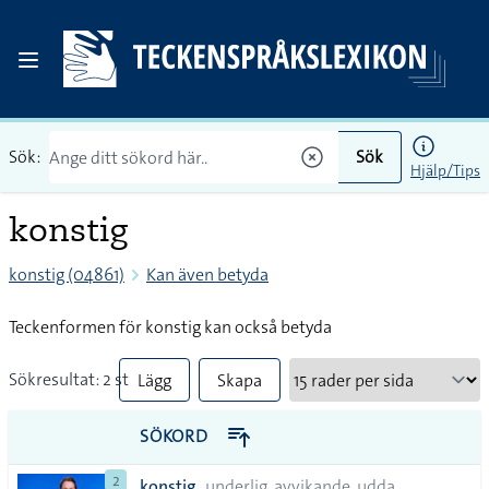
Sök:
Sök
Hjälp/Tips
konstig
konstig (04861)
Kan även betyda
Teckenformen för konstig kan också betyda
Sökresultat: 2 st
Lägg
Skapa
till
PDF
SÖKORD
alla i
2
konstig
underlig, avvikande, udda