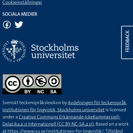
Cookieinställningar
SOCIALA MEDIER
FEEDBACK
Svenskt teckenspråkslexikon by
Avdelningen för teckenspråk,
Institutionen för lingvistik, Stockholms universitet
is licensed
under a
Creative Commons Erkännande-IckeKommersiell-
DelaLika 4.0 Internationell (CC BY-NC-SA 4.0).
Based on a work
at
https://www.su.se/institutionen-for-lingvistik/
. Tillstånd