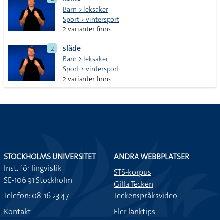
lista
Barn > leksaker
Sport > vintersport
2 varianter finns
släde
2
Barn > leksaker
Sport > vintersport
2 varianter finns
STOCKHOLMS UNIVERSITET
ANDRA WEBBPLATSER
Inst. för lingvistik
STS-korpus
SE-106 91 Stockholm
Gilla Tecken
Telefon: 08-16 23 47
Teckenspråksvideo
Kontakt
Fler länktips