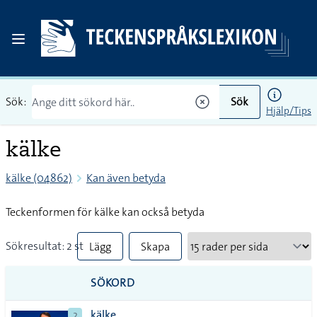
Sök:
Sök
Hjälp/Tips
kälke
kälke (04862)
Kan även betyda
Teckenformen för kälke kan också betyda
Sökresultat: 2 st
Lägg
Skapa
till
PDF
SÖKORD
alla i
kälke
2