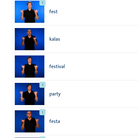
1
fest
kalas
festival
1
party
1
festa