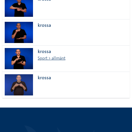
lista
krossa
krossa
Sport > allmänt
krossa