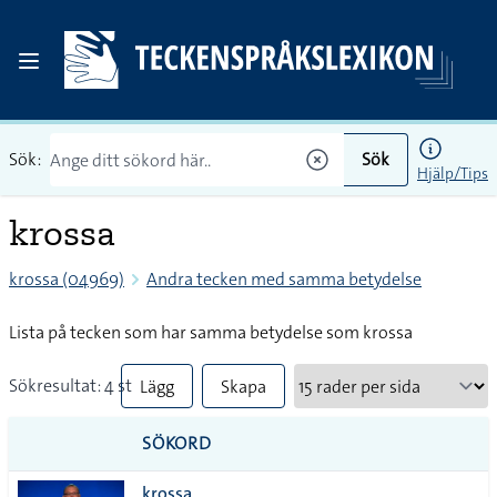
Sök:
Sök
Hjälp/Tips
krossa
krossa (04969)
Andra tecken med samma betydelse
Lista på tecken som har samma betydelse som krossa
Sökresultat: 4 st
Lägg
Skapa
till
PDF
SÖKORD
alla i
krossa