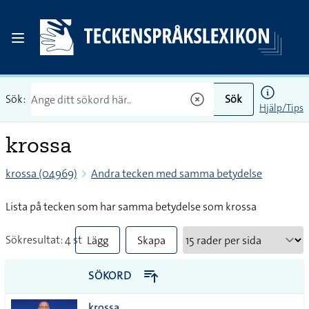
Sök:
Sök
Hjälp/Tips
krossa
krossa (04969)
Andra tecken med samma betydelse
Lista på tecken som har samma betydelse som krossa
Sökresultat: 4 st
Lägg
Skapa
till
PDF
SÖKORD
alla i
krossa