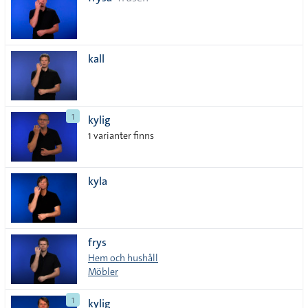
lista
kall
1
kylig
1 varianter finns
kyla
frys
Hem och hushåll
Möbler
1
kylig