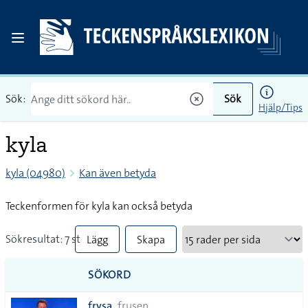
Sök:
Sök
Hjälp/Tips
kyla
kyla (04980)
Kan även betyda
Teckenformen för kyla kan också betyda
Sökresultat: 7 st
Lägg
Skapa
till
PDF
SÖKORD
alla i
frysa
frusen