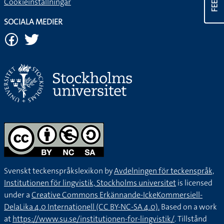
Cookieinställningar
SOCIALA MEDIER
Svenskt teckenspråkslexikon by
Avdelningen för teckenspråk,
Institutionen för lingvistik, Stockholms universitet
is licensed
under a
Creative Commons Erkännande-IckeKommersiell-
DelaLika 4.0 Internationell (CC BY-NC-SA 4.0).
Based on a work
at
https://www.su.se/institutionen-for-lingvistik/
. Tillstånd