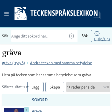
Sök:
Sök
Hjälp/Tips
gräva
gräva (05198)
Andra tecken med samma betydelse
Lista på tecken som har samma betydelse som gräva
Sökresultat: 1 st
Lägg
Skapa
till
PDF
SÖKORD
alla i
1
gräva