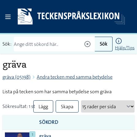
Sök:
Sök
Hjälp/Tips
gräva
gräva (05198)
Andra tecken med samma betydelse
Lista på tecken som har samma betydelse som gräva
Sökresultat: 1 st
Lägg
Skapa
till
PDF
SÖKORD
alla i
1
gräva