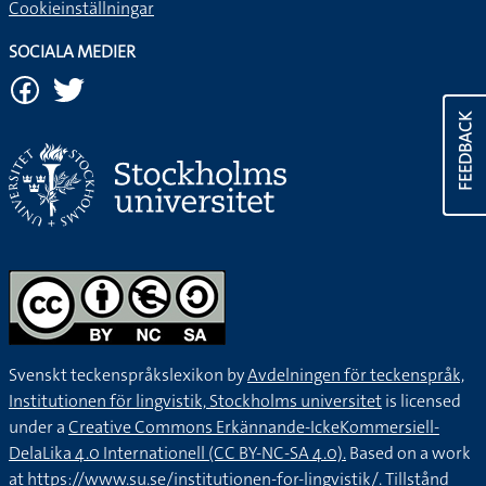
Cookieinställningar
SOCIALA MEDIER
FEEDBACK
Svenskt teckenspråkslexikon by
Avdelningen för teckenspråk,
Institutionen för lingvistik, Stockholms universitet
is licensed
under a
Creative Commons Erkännande-IckeKommersiell-
DelaLika 4.0 Internationell (CC BY-NC-SA 4.0).
Based on a work
at
https://www.su.se/institutionen-for-lingvistik/
. Tillstånd