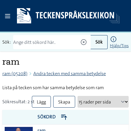
Sök:
Sök
Hjälp/Tips
ram
ram (05208)
Andra tecken med samma betydelse
Lista på tecken som har samma betydelse som ram
Sökresultat: 2 st
Lägg
Skapa
till
PDF
SÖKORD
alla i
ram