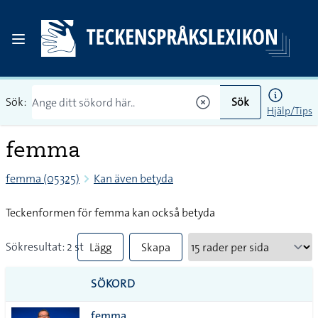
Sök:
Sök
Hjälp/Tips
femma
femma (05325)
Kan även betyda
Teckenformen för femma kan också betyda
Sökresultat: 2 st
Lägg
Skapa
till
PDF
SÖKORD
alla i
femma