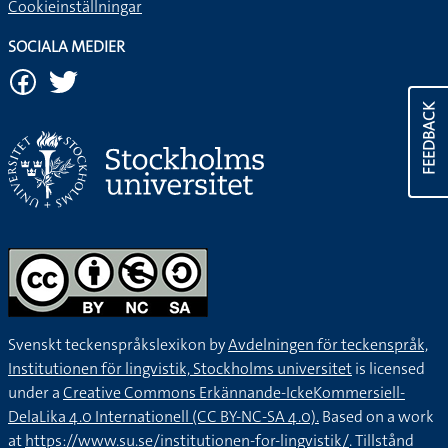
Cookieinställningar
SOCIALA MEDIER
FEEDBACK
Svenskt teckenspråkslexikon by
Avdelningen för teckenspråk,
Institutionen för lingvistik, Stockholms universitet
is licensed
under a
Creative Commons Erkännande-IckeKommersiell-
DelaLika 4.0 Internationell (CC BY-NC-SA 4.0).
Based on a work
at
https://www.su.se/institutionen-for-lingvistik/
. Tillstånd