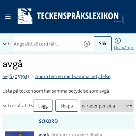
Sök:
Sök
Hjälp/Tips
avgå
avgå (05394)
Andra tecken med samma betydelse
Lista på tecken som har samma betydelse som avgå
Sökresultat: 1 st
Lägg
Skapa
till
PDF
SÖKORD
alla i
avgå
dra sig ur, dra sig tillbaka