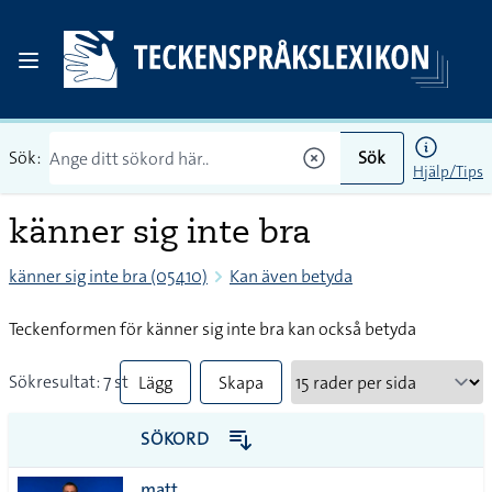
Sök:
Sök
Hjälp/Tips
känner sig inte bra
känner sig inte bra (05410)
Kan även betyda
Teckenformen för känner sig inte bra kan också betyda
Sökresultat: 7 st
Lägg
Skapa
till
PDF
SÖKORD
alla i
matt