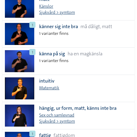
lista
Känslor
Sjukvård > symtom
1
känner sig inte bra
må dåligt, matt
1 varianter finns
1
känna på sig
ha en magkänsla
1 varianter finns
intuitiv
Matematik
hängig, ur form, matt, känns inte bra
Sex och samlevnad
Sjukvård > symtom
1
fattig
fattigdom