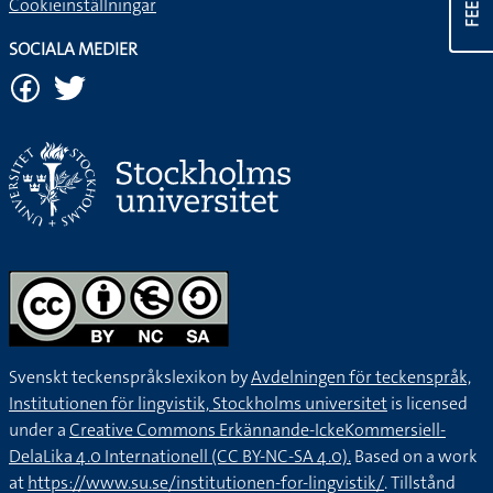
Cookieinställningar
SOCIALA MEDIER
Svenskt teckenspråkslexikon by
Avdelningen för teckenspråk,
Institutionen för lingvistik, Stockholms universitet
is licensed
under a
Creative Commons Erkännande-IckeKommersiell-
DelaLika 4.0 Internationell (CC BY-NC-SA 4.0).
Based on a work
at
https://www.su.se/institutionen-for-lingvistik/
. Tillstånd