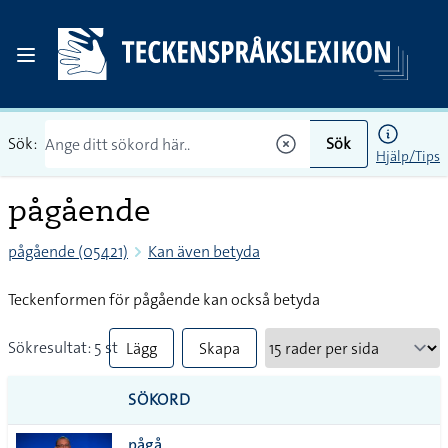
Sök:
Sök
Hjälp/Tips
pågående
pågående (05421)
Kan även betyda
Teckenformen för pågående kan också betyda
Sökresultat: 5 st
Lägg
Skapa
till
PDF
SÖKORD
alla i
pågå