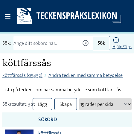
Sök:
Sök
Hjälp/Tips
köttfärssås
köttfärssås (05452)
Andra tecken med samma betydelse
Lista på tecken som har samma betydelse som köttfärssås
Sökresultat: 3 st
Lägg
Skapa
till
PDF
SÖKORD
alla i
köttfärssås