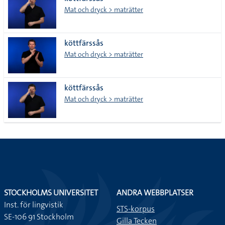
lista
Mat och dryck > maträtter
köttfärssås
Mat och dryck > maträtter
köttfärssås
Mat och dryck > maträtter
STOCKHOLMS UNIVERSITET
ANDRA WEBBPLATSER
Inst. för lingvistik
STS-korpus
SE-106 91 Stockholm
Gilla Tecken