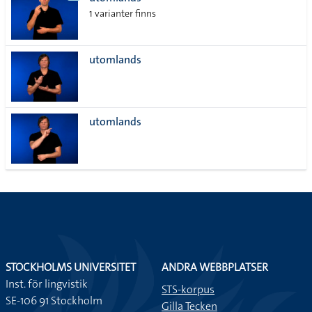
lista
1 varianter finns
utomlands
utomlands
STOCKHOLMS UNIVERSITET
ANDRA WEBBPLATSER
Inst. för lingvistik
STS-korpus
SE-106 91 Stockholm
Gilla Tecken