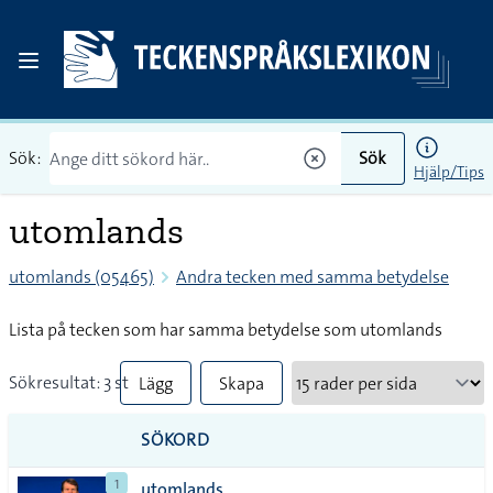
Sök:
Sök
Hjälp/Tips
utomlands
utomlands (05465)
Andra tecken med samma betydelse
Lista på tecken som har samma betydelse som utomlands
Sökresultat: 3 st
Lägg
Skapa
till
PDF
SÖKORD
alla i
1
utomlands