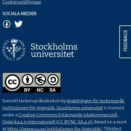
Cookieinställningar
SOCIALA MEDIER
FEEDBACK
Svenskt teckenspråkslexikon by
Avdelningen för teckenspråk,
Institutionen för lingvistik, Stockholms universitet
is licensed
under a
Creative Commons Erkännande-IckeKommersiell-
DelaLika 4.0 Internationell (CC BY-NC-SA 4.0).
Based on a work
at
https://www.su.se/institutionen-for-lingvistik/
. Tillstånd