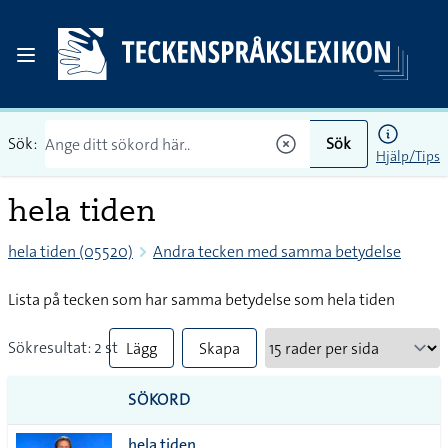
Sök:
Sök
Hjälp/Tips
hela tiden
hela tiden (05520)
Andra tecken med samma betydelse
Lista på tecken som har samma betydelse som hela tiden
Sökresultat: 2 st
Lägg
Skapa
till
PDF
SÖKORD
alla i
hela tiden