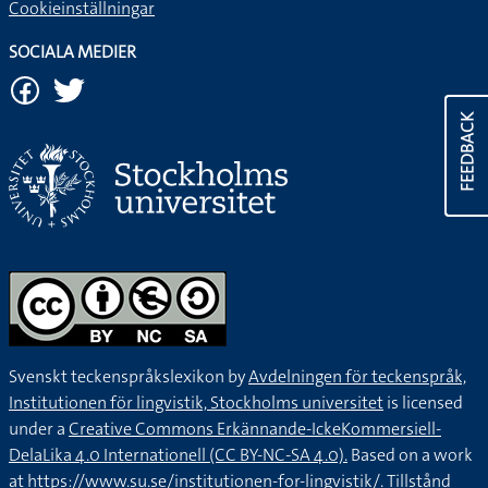
Cookieinställningar
SOCIALA MEDIER
FEEDBACK
Svenskt teckenspråkslexikon by
Avdelningen för teckenspråk,
Institutionen för lingvistik, Stockholms universitet
is licensed
under a
Creative Commons Erkännande-IckeKommersiell-
DelaLika 4.0 Internationell (CC BY-NC-SA 4.0).
Based on a work
at
https://www.su.se/institutionen-for-lingvistik/
. Tillstånd