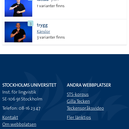
lista
1 varianter finns
3
trygg
Känslor
3 varianter finns
STOCKHOLMS UNIVERSITET
ANDRA WEBBPLATSER
Inst. för lingvistik
STS-korpus
SE-106 91 Stockholm
Gilla Tecken
Telefon: 08-16 23 47
Teckenspråksvideo
Kontakt
Fler länktips
Om webbplatsen