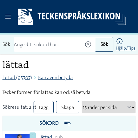
Sök:
Sök
Hjälp/Tips
lättad
lättad (05707)
Kan även betyda
Teckenformen för lättad kan också betyda
Sökresultat: 2 st
Lägg
Skapa
till
PDF
SÖKORD
alla i
1
lättad
puh