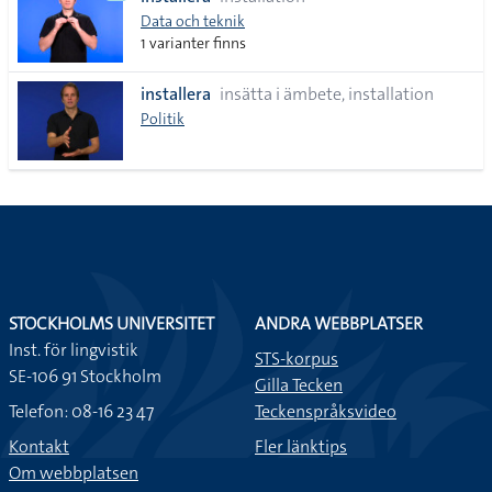
lista
Data och teknik
1 varianter finns
installera
insätta i ämbete, installation
Politik
STOCKHOLMS UNIVERSITET
ANDRA WEBBPLATSER
Inst. för lingvistik
STS-korpus
SE-106 91 Stockholm
Gilla Tecken
Telefon: 08-16 23 47
Teckenspråksvideo
Kontakt
Fler länktips
Om webbplatsen