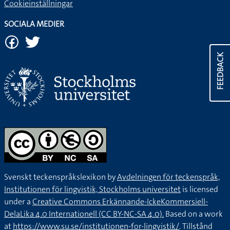
Cookieinställningar
SOCIALA MEDIER
FEEDBACK
Svenskt teckenspråkslexikon by
Avdelningen för teckenspråk,
Institutionen för lingvistik, Stockholms universitet
is licensed
under a
Creative Commons Erkännande-IckeKommersiell-
DelaLika 4.0 Internationell (CC BY-NC-SA 4.0).
Based on a work
at
https://www.su.se/institutionen-for-lingvistik/
. Tillstånd