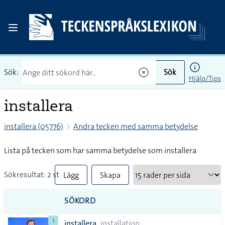
Sök:
Sök
Hjälp/Tips
installera
installera (05776)
Andra tecken med samma betydelse
Lista på tecken som har samma betydelse som installera
Sökresultat: 2 st
Lägg
Skapa
till
PDF
SÖKORD
alla i
1
installera
installation