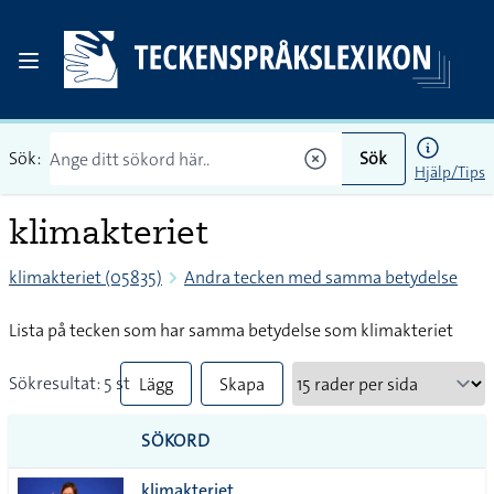
Sök:
Sök
Hjälp/Tips
klimakteriet
klimakteriet (05835)
Andra tecken med samma betydelse
Lista på tecken som har samma betydelse som klimakteriet
Sökresultat: 5 st
Lägg
Skapa
till
PDF
SÖKORD
alla i
klimakteriet