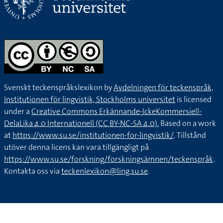
Svenskt teckenspråkslexikon by
Avdelningen för teckenspråk,
Institutionen för lingvistik, Stockholms universitet
is licensed
under a
Creative Commons Erkännande-IckeKommersiell-
DelaLika 4.0 Internationell (CC BY-NC-SA 4.0).
Based on a work
at
https://www.su.se/institutionen-for-lingvistik/
. Tillstånd
utöver denna licens kan vara tillgängligt på
https://www.su.se/forskning/forskningsämnen/teckenspråk
.
Kontakta oss via
teckenlexikon@ling.su.se
.