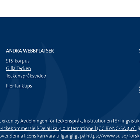
ANDRA WEBBPLATSER
STS-korpus
Gilla Tecken
Teckenspråksvideo
Fler länktips
exikon by
Avdelningen för teckenspråk, Institutionen för lingvisti
keKommersiell-DelaLika 4.0 Internationell (CC BY-NC-SA 4.0).
B
töver denna licens kan vara tillgängligt på
https://www.su.se/fors